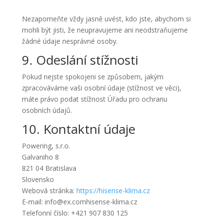
Nezapomeňte vždy jasně uvést, kdo jste, abychom si
mohli být jisti, že neupravujeme ani neodstraňujeme
žádné údaje nesprávné osoby.
9. Odeslání stížnosti
Pokud nejste spokojeni se způsobem, jakým
zpracováváme vaši osobní údaje (stížnost ve věci),
máte právo podat stížnost Úřadu pro ochranu
osobních údajů.
10. Kontaktní údaje
Powering, s.r.o.
Galvaniho 8
821 04 Bratislava
Slovensko
Webová stránka:
https://hisense-klima.cz
E-mail:
info@
ex.com
hisense-klima.cz
Telefonní číslo: +421 907 830 125