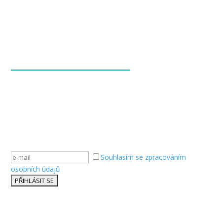
ZŮSTAŇME
V KONTAKTU
Nezmeškejte novinky od značky Hisense.
Přihlaste se k odběru newsletteru.
Souhlasím se zpracováním
osobních údajů