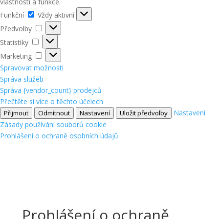
vlastnosti a funkce.
Funkční
Funkční
Vždy aktivní
Předvolby
Předvolby
Statistiky
Statistiky
Marketing
Marketing
Spravovat možnosti
Správa služeb
Správa {vendor_count} prodejců
Přečtěte si více o těchto účelech
Nastavení
Přijmout
Odmítnout
Nastavení
Uložit předvolby
Zásady používání souborů cookie
Prohlášení o ochraně osobních údajů
Prohlášení o ochraně