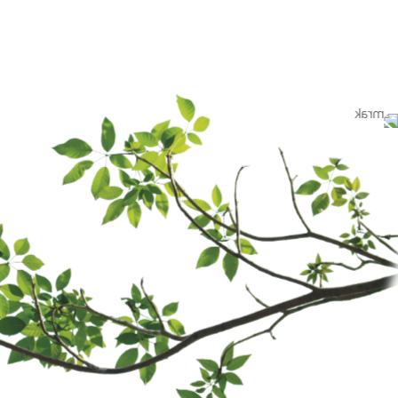
být součástí
ervisu:
ontrola všech komponentů
, cívek a potrubí.
diny chladiva a hledání
ktrických připojení a testování
prvků systému.
o výměna vzduchových filtrů a
.
oku vzduchu a zajištění správné
loty.
řesnosti a funkčnosti