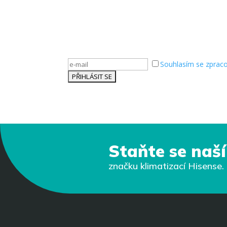
Nezmeškejte novinky od značky Hisense.
Přihlaste se k odběru newsletteru.
Souhlasím se zprac
Staňte se na
značku klimatizací Hisense