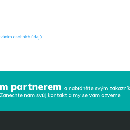
ováním osobních údajů
ším partnerem
a nabídněte svým zákazní
. Zanechte nám svůj kontakt a my se vám ozveme.