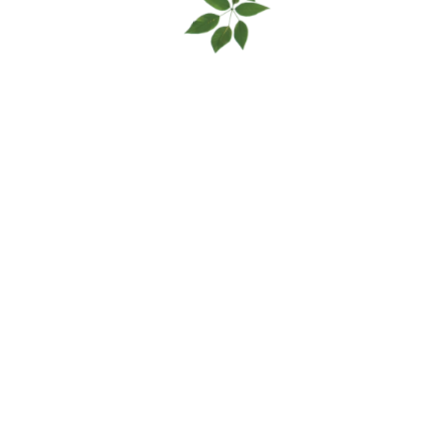
elkového výkonu systému a
otřebných úprav.
kéhokoli opotřebení, které by
tavovat bezpečnostní riziko.
elného čerpadla opět do