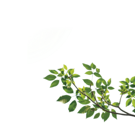
idelný
Co by mělo 
kvalitního s
bře udržované
Důkladná k
uje méně energie,
včetně filtrů
a účtech za
Kontrola hla
netěsností.
avidelná údržba
Kontrola ele
t vašeho
ovládacích 
ánit tak vaši
Čištění neb
čištění cívek
né kontroly
chod vašeho
Měření průt
konzistentní
regulace tep
Testování p