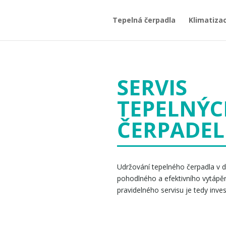
Tepelná čerpadla
Klimatiza
SERVIS
TEPELNÝC
ČERPADEL
Udržování tepelného čerpadla v d
pohodlného a efektivního vytápě
pravidelného servisu je tedy inves