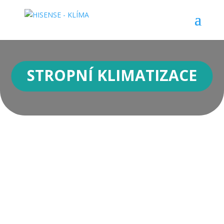
STROPNÍ KLIMATIZACE
Stropní klimatizace je označení pro určitý
typ vnitřních klimatizačních jednotek, které
se instalují především v kancelářských
budovách, zdravotnických zařízeních a
dalších komerčních objektech.