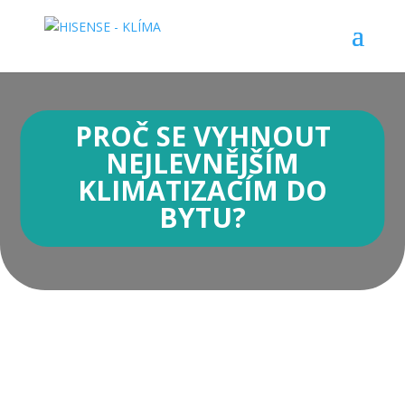
PROČ SE VYHNOUT
NEJLEVNĚJŠÍM
KLIMATIZACÍM DO
BYTU?
Nejlevnější klimatizace – toto slovní spojení
je v době neustálého zdražování a utahování