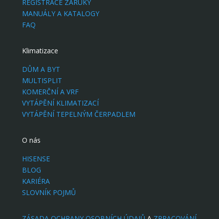
REGISTRACE ZÁRUKY
MANUÁLY A KATALOGY
FAQ
Klimatizace
DŮM A BYT
MULTISPLIT
KOMERČNÍ A VRF
VYTÁPĚNÍ KLIMATIZACÍ
VYTÁPĚNÍ TEPELNÝM ČERPADLEM
O nás
HISENSE
BLOG
KARIÉRA
SLOVNÍK POJMŮ
ZÁSADA OCHRANY OSOBNÍCH ÚDAJŮ
A
ZPRACOVÁNÍ